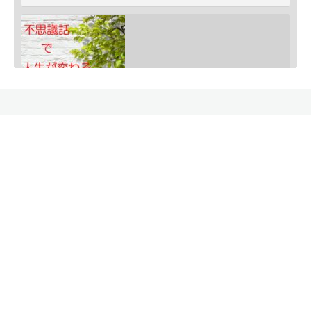
SHARE
ごあいさつ
RSS FEED
モリオンは明智小五郎
information
LINK
Feb 24, 2020 • 9:06
ORGONITE
一般的にモリオン(黒水晶)は、邪気払い、協力な魔除けと言われていますが、意外な側面もあるのです・・・…
EMBED
Blog INORI広場
Access To INORI
特定商取引法
天然石INORI
頑張る人をしっかり応援します
勘違いの霊
Facebook
RSS