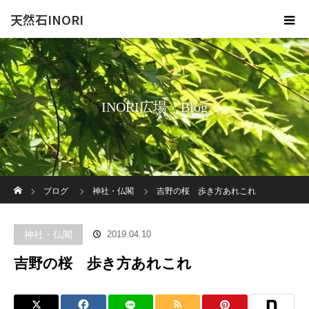
天然石INORI
INORI広場 Blog
ホーム
ブログ
神社・仏閣
吉野の桜 歩き方あれこれ
神社・仏閣
2019.04.10
吉野の桜 歩き方あれこれ