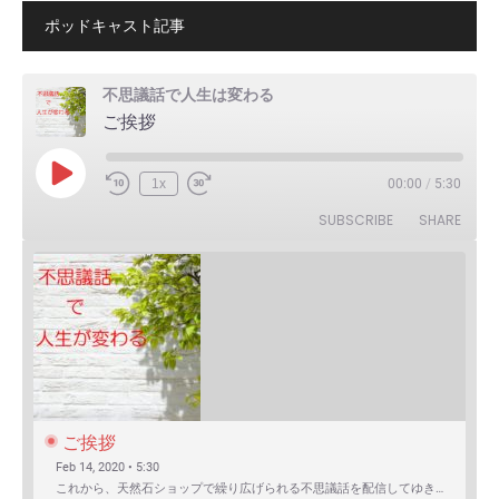
ポッドキャスト記事
不思議話で人生は変わる
ご挨拶
Play
1x
00:00
/
5:30
Episode
SUBSCRIBE
SHARE
ご挨拶
Feb 14, 2020 • 5:30
これから、天然石ショップで繰り広げられる不思議話を配信してゆきます。 まずは自己紹介を含めたご挨拶か…