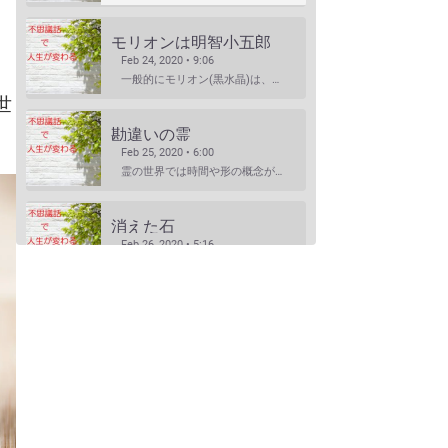
モリオンは明智小五郎
Feb 24, 2020 • 9:06
一般的にモリオン(黒水晶)は、邪気払い、協力な魔除けと言われていますが、意外な側面もあるのです・・・…
世
勘違いの霊
Feb 25, 2020 • 6:00
霊の世界では時間や形の概念がないといます。 それもまた不便なもんだと思います・・・ ※内容は普段配信…
消えた石
Feb 26, 2020 • 5:16
絶対になくなるはずの無いものが忽然と消えた・・・そんな経験はありませんか? 天然石では珍しいことでは…
いつも側にいるよ
SHARE
RSS FEED
Feb 29, 2020 • 4:24
無くしたはずのものがいつも戻って来る・・ラッキーなのだけど、無くならないのはどうして? ※内容は普段…
LINK
EMBED
とんびの恩返し
Mar 7, 2020 • 7:08
動物は、小さな生き物もきちんと人に気持ちを伝えるのだということが良くわかります。「日本昔話」のような…