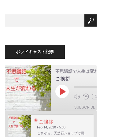
ポッドキャスト記事
不思議話で人生は変わる
ご挨拶
00:00
Play
1x
/
Episode
5:30
SUBSCRIBE
SHARE
ご挨拶
Feb 14, 2020 • 5:30
これから、天然石ショップで繰り広げられる不思議話を配信してゆきます。 まずは自己紹介を含めたご挨拶か…