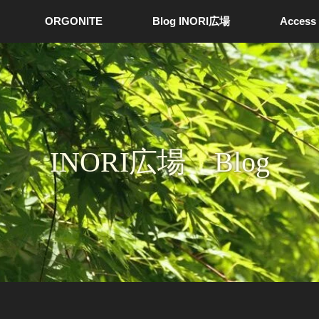
ORGONITE
Blog INORI広場
Access
INORI広場 Blog
り