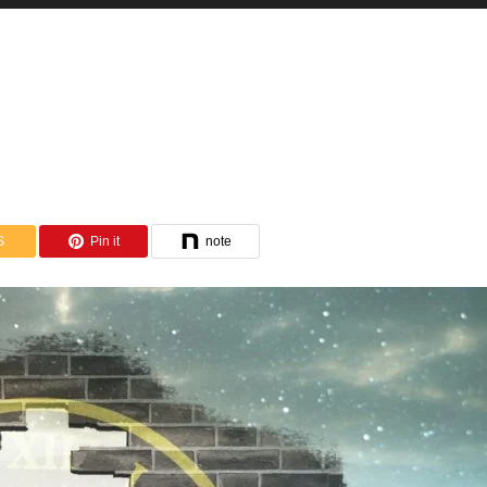
S
Pin it
note