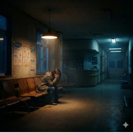
勘違いの霊
Feb 25, 2020 • 6:00
霊の世界では時間や形の概念がないといます。 それもまた不便なもんだと思います・・・ ※内容は普段配信…
消えた石
Feb 26, 2020 • 5:16
絶対になくなるはずの無いものが忽然と消えた・・・そんな経験はありませんか? 天然石では珍しいことでは…