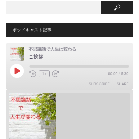
ポッドキャスト記事
不思議話で人生は変わる
ご挨拶
Play
1x
00:00
/
5:30
Episode
SUBSCRIBE
SHARE