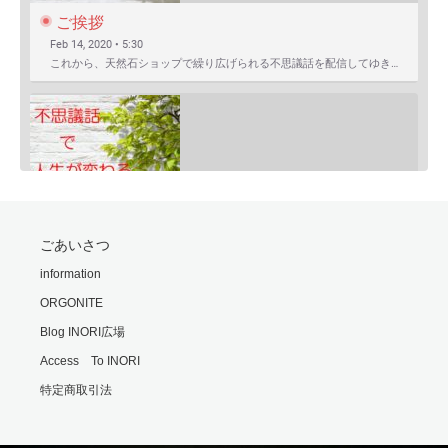
ご挨拶
Feb 14, 2020 • 5:30
これから、天然石ショップで繰り広げられる不思議話を配信してゆきます。 まずは自己紹介を含めたご挨拶か…
SHARE
ごあいさつ
RSS FEED
モリオンは明智小五郎
information
LINK
Feb 24, 2020 • 9:06
ORGONITE
一般的にモリオン(黒水晶)は、邪気払い、協力な魔除けと言われていますが、意外な側面もあるのです・・・…
EMBED
Blog INORI広場
Access To INORI
特定商取引法