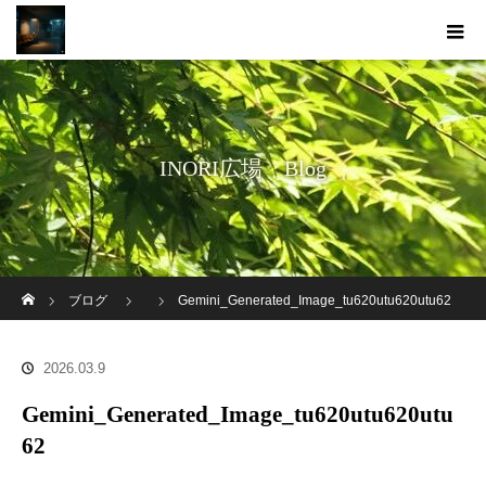
INORI広場 Blog
ホーム
ブログ
Gemini_Generated_Image_tu620utu620utu62
2026.03.9
Gemini_Generated_Image_tu620utu620utu
62