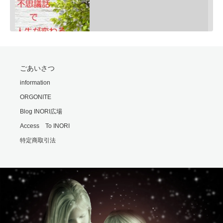
SHARE
ごあいさつ
RSS FEED
モリオンは明智小五郎
information
LINK
Feb 24, 2020 • 9:06
ORGONITE
一般的にモリオン(黒水晶)は、邪気払い、協力な魔除けと言われていますが、意外な側面もあるのです・・・…
EMBED
Blog INORI広場
Access To INORI
特定商取引法
勘違いの霊
Feb 25, 2020 • 6:00
霊の世界では時間や形の概念がないといます。 それもまた不便なもんだと思います・・・ ※内容は普段配信…