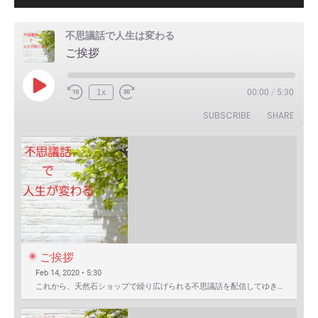
不思議話で人生は変わる
ご挨拶
Play
1x
00:00
/
5:30
Episode
SUBSCRIBE
SHARE
ご挨拶
Feb 14, 2020 • 5:30
これから、天然石ショップで繰り広げられる不思議話を配信してゆきます。 まずは自己紹介を含めたご挨拶か…