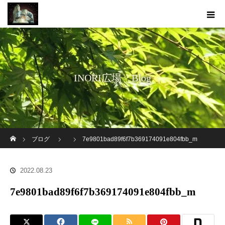
INORI広場 Blog
ホーム
ブログ
7e9801bad89f6f7b369174091e804fbb_m
2022.08.23
7e9801bad89f6f7b369174091e804fbb_m