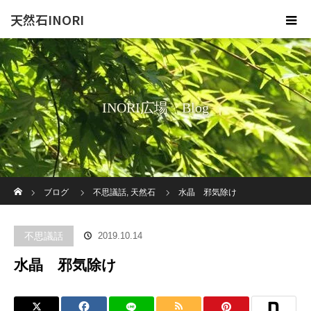
天然石INORI
INORI広場 Blog
ホーム
ブログ
不思議話
,
天然石
水晶 邪気除け
不思議話
2019.10.14
水晶 邪気除け