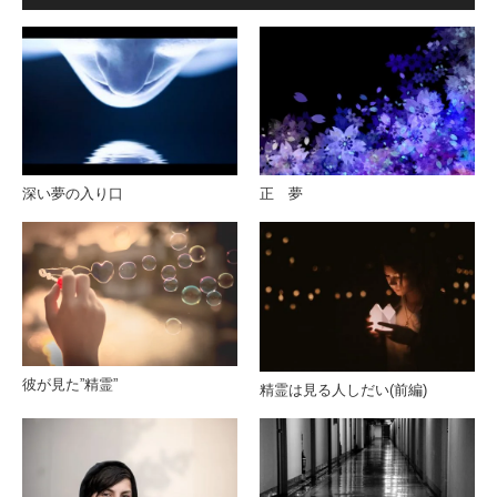
深い夢の入り口
正 夢
彼が見た”精霊”
精霊は見る人しだい(前編)