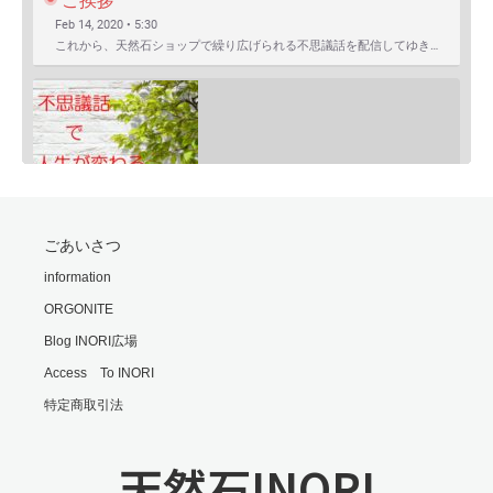
ご挨拶
Feb 14, 2020 • 5:30
これから、天然石ショップで繰り広げられる不思議話を配信してゆきます。 まずは自己紹介を含めたご挨拶か…
SHARE
ごあいさつ
RSS FEED
モリオンは明智小五郎
information
LINK
Feb 24, 2020 • 9:06
ORGONITE
一般的にモリオン(黒水晶)は、邪気払い、協力な魔除けと言われていますが、意外な側面もあるのです・・・…
EMBED
Blog INORI広場
Access To INORI
特定商取引法
天然石INORI