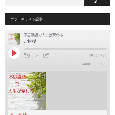
ポッドキャスト記事
不思議話で人生は変わる
ご挨拶
Play
1x
00:00
/
5:30
Episode
SUBSCRIBE
SHARE