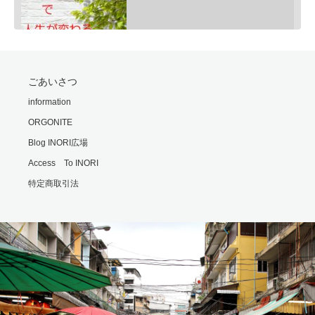
SHARE
ごあいさつ
RSS FEED
モリオンは明智小五郎
information
LINK
Feb 24, 2020 • 9:06
ORGONITE
一般的にモリオン(黒水晶)は、邪気払い、協力な魔除けと言われていますが、意外な側面もあるのです・・・…
EMBED
Blog INORI広場
Access To INORI
特定商取引法
勘違いの霊
Feb 25, 2020 • 6:00
霊の世界では時間や形の概念がないといます。 それもまた不便なもんだと思います・・・ ※内容は普段配信…