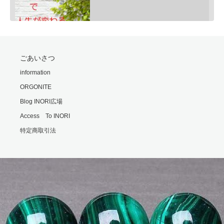
SHARE
ごあいさつ
RSS FEED
モリオンは明智小五郎
information
LINK
Feb 24, 2020 • 9:06
ORGONITE
一般的にモリオン(黒水晶)は、邪気払い、協力な魔除けと言われていますが、意外な側面もあるのです・・・…
EMBED
Blog INORI広場
Access To INORI
特定商取引法
勘違いの霊
Feb 25, 2020 • 6:00
霊の世界では時間や形の概念がないといます。 それもまた不便なもんだと思います・・・ ※内容は普段配信…