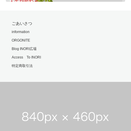
SHARE
ごあいさつ
RSS FEED
モリオンは明智小五郎
information
LINK
Feb 24, 2020 • 9:06
ORGONITE
一般的にモリオン(黒水晶)は、邪気払い、協力な魔除けと言われていますが、意外な側面もあるのです・・・…
EMBED
Blog INORI広場
Access To INORI
特定商取引法
勘違いの霊
Feb 25, 2020 • 6:00
霊の世界では時間や形の概念がないといます。 それもまた不便なもんだと思います・・・ ※内容は普段配信…