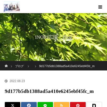
INORI広場 Blog
ホーム
ブログ
9d177b5db1388ad5a410e6245ebf45fc_m
2022.08.23
9d177b5db1388ad5a410e6245ebf45fc_m