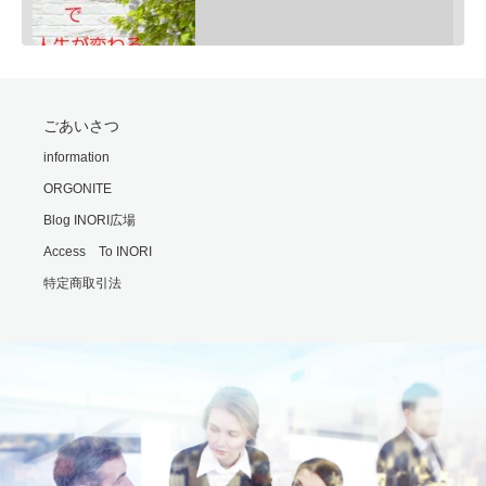
SHARE
ごあいさつ
RSS FEED
モリオンは明智小五郎
information
LINK
Feb 24, 2020 • 9:06
ORGONITE
一般的にモリオン(黒水晶)は、邪気払い、協力な魔除けと言われていますが、意外な側面もあるのです・・・…
EMBED
Blog INORI広場
Access To INORI
特定商取引法
勘違いの霊
Feb 25, 2020 • 6:00
霊の世界では時間や形の概念がないといます。 それもまた不便なもんだと思います・・・ ※内容は普段配信…