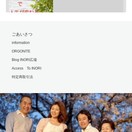
SHARE
ごあいさつ
RSS FEED
モリオンは明智小五郎
information
LINK
Feb 24, 2020 • 9:06
ORGONITE
一般的にモリオン(黒水晶)は、邪気払い、協力な魔除けと言われていますが、意外な側面もあるのです・・・…
EMBED
Blog INORI広場
Access To INORI
特定商取引法
勘違いの霊
Feb 25, 2020 • 6:00
霊の世界では時間や形の概念がないといます。 それもまた不便なもんだと思います・・・ ※内容は普段配信…