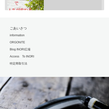
SHARE
ごあいさつ
RSS FEED
モリオンは明智小五郎
information
LINK
Feb 24, 2020 • 9:06
ORGONITE
一般的にモリオン(黒水晶)は、邪気払い、協力な魔除けと言われていますが、意外な側面もあるのです・・・…
EMBED
Blog INORI広場
Access To INORI
特定商取引法
勘違いの霊
Feb 25, 2020 • 6:00
霊の世界では時間や形の概念がないといます。 それもまた不便なもんだと思います・・・ ※内容は普段配信…