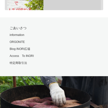
SHARE
ごあいさつ
RSS FEED
モリオンは明智小五郎
information
LINK
Feb 24, 2020 • 9:06
ORGONITE
一般的にモリオン(黒水晶)は、邪気払い、協力な魔除けと言われていますが、意外な側面もあるのです・・・…
EMBED
Blog INORI広場
Access To INORI
特定商取引法
勘違いの霊
Feb 25, 2020 • 6:00
霊の世界では時間や形の概念がないといます。 それもまた不便なもんだと思います・・・ ※内容は普段配信…