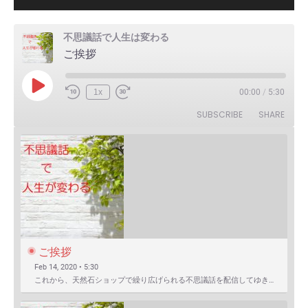
不思議話で人生は変わる
ご挨拶
Play
1x
00:00
/
5:30
Episode
SUBSCRIBE
SHARE
ご挨拶
Feb 14, 2020 • 5:30
これから、天然石ショップで繰り広げられる不思議話を配信してゆきます。 まずは自己紹介を含めたご挨拶か…