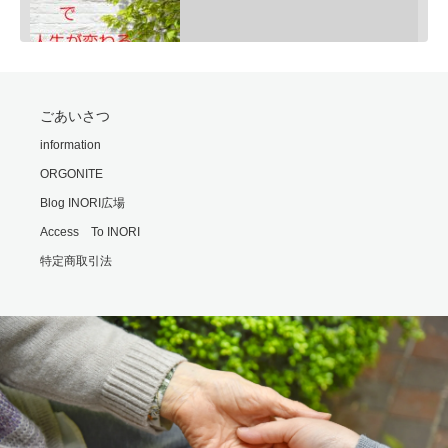
SHARE
ごあいさつ
RSS FEED
モリオンは明智小五郎
information
LINK
Feb 24, 2020 • 9:06
ORGONITE
一般的にモリオン(黒水晶)は、邪気払い、協力な魔除けと言われていますが、意外な側面もあるのです・・・…
EMBED
Blog INORI広場
Access To INORI
特定商取引法
勘違いの霊
Feb 25, 2020 • 6:00
霊の世界では時間や形の概念がないといます。 それもまた不便なもんだと思います・・・ ※内容は普段配信…