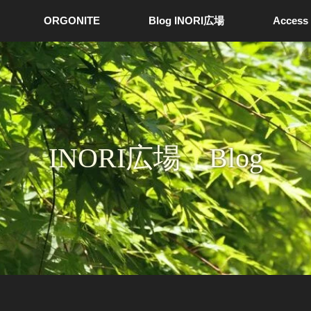
ORGONITE
Blog INORI広場
Access
INORI広場 Blog