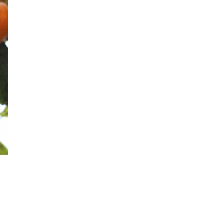
霊視でもなく透視でもなく
Feb 29, 2020 • 6:27
人の頭に突然浮かぶ「数字」・・これは何を意味しているのでしょうか・・・ ※内容は普段配信しているブロ…
まさかの精霊
Mar 3, 2020 • 7:07
精霊や妖精は注意していると誰にでも見ることが出来るようです。 ただ、精霊は見る人の心の持ち様によって…
狐の精霊
Mar 11, 2020 • 6:26
人里離れた山の中で見た狐の精霊・・・目の当たりにそれを見たら、自然に対する思いの多きる変わるでしょう…
精霊 ウルトラ編
Mar 7, 2020 • 8:03
子供と一緒に初日の出を見たときに遭遇した精霊・・・いや、あり得ないです(涙)・・・ 精霊は見る人によ…