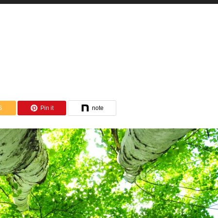
S
Pin it
note