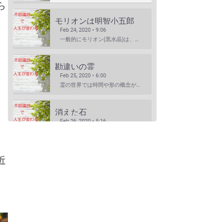
ら
モリオンは明智小五郎
Feb 24, 2020 • 9:06
一般的にモリオン(黒水晶)は、邪気払い、協力な魔除けと言われていますが、意外な側面もあるのです・・・…
勘違いの霊
Feb 25, 2020 • 6:00
霊の世界では時間や形の概念がないといます。 それもまた不便なもんだと思います・・・ ※内容は普段配信…
消えた石
Feb 26, 2020 • 5:16
絶対になくなるはずの無いものが忽然と消えた・・・そんな経験はありませんか? 天然石では珍しいことでは…
いつも側にいるよ
SHARE
近
RSS FEED
Feb 29, 2020 • 4:24
無くしたはずのものがいつも戻って来る・・ラッキーなのだけど、無くならないのはどうして? ※内容は普段…
LINK
。
EMBED
とんびの恩返し
Mar 7, 2020 • 7:08
動物は、小さな生き物もきちんと人に気持ちを伝えるのだということが良くわかります。「日本昔話」のような…