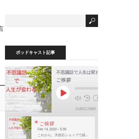
言
ポッドキャスト記事
不思議話で人生は変わる
ご挨拶
00:00
Play
1x
/
Episode
5:30
SUBSCRIBE
SHARE
ご挨拶
Feb 14, 2020 • 5:30
これから、天然石ショップで繰り広げられる不思議話を配信してゆきます。 まずは自己紹介を含めたご挨拶か…