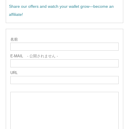
Share our offers and watch your wallet grow—become an
affiliate!
名前
E-MAIL
- 公開されません -
URL