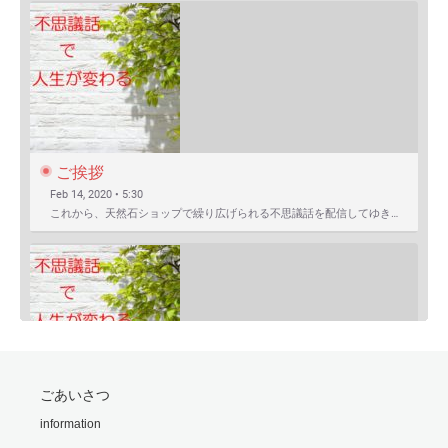
ご挨拶
Feb 14, 2020 • 5:30
これから、天然石ショップで繰り広げられる不思議話を配信してゆきます。 まずは自己紹介を含めたご挨拶か…
SHARE
ごあいさつ
RSS FEED
モリオンは明智小五郎
information
LINK
Feb 24, 2020 • 9:06