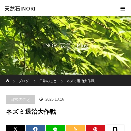
天然石INORI
INORI広場 Blog
ホーム
ブログ
日常のこと
ネズミ退治大作戦
日常のこと
2025.10.16
ネズミ退治大作戦