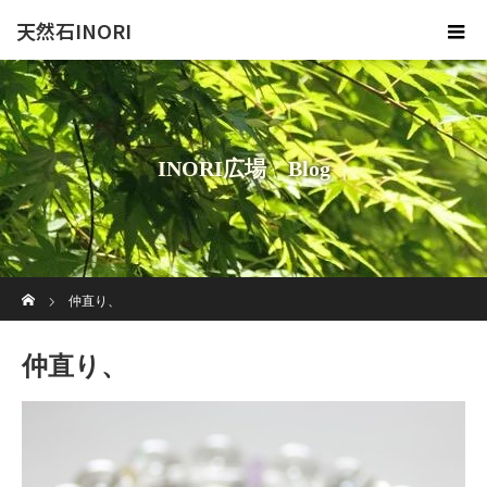
天然石INORI
INORI広場 Blog
ホーム
仲直り、
仲直り、