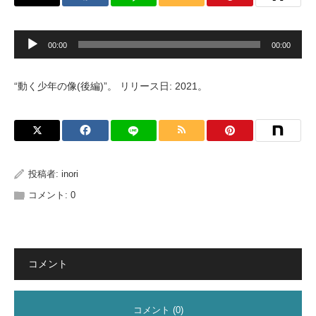
音
00:00
00:00
声
プ
レ
ー
“動く少年の像(後編)”。 リリース日: 2021。
ヤ
ー
投稿者:
inori
コメント:
0
コメント
コメント (0)