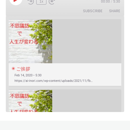
Play
1x
00:00
/
5:30
Episode
SUBSCRIBE
SHARE
ご挨拶
Feb 14, 2020 • 5:30
https://ai-inori.com/wp-content/uploads/2021/11/fb…