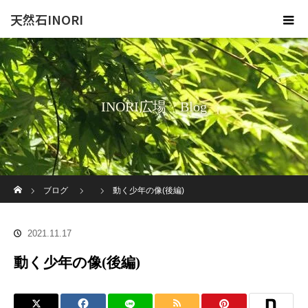
天然石INORI
INORI広場 Blog
ホーム
ブログ
動く少年の像(後編)
2021.11.17
動く少年の像(後編)