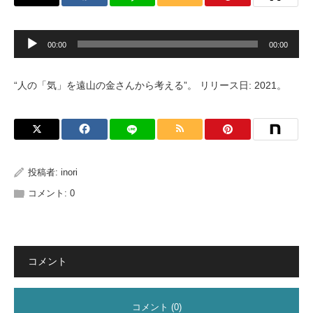
音
00:00
00:00
声
プ
レ
ー
“人の「気」を遠山の金さんから考える”。 リリース日: 2021。
ヤ
ー
投稿者:
inori
コメント:
0
コメント
コメント (0)