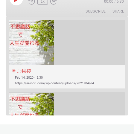
Play
1x
00:00
/
5:30
Episode
SUBSCRIBE
SHARE
ご挨拶
Feb 14, 2020 • 5:30
https://ai-inori.com/wp-content/uploads/2021/04/e4…