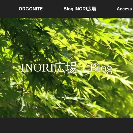
ORGONITE
Blog INORI広場
Access
INORI広場 Blog