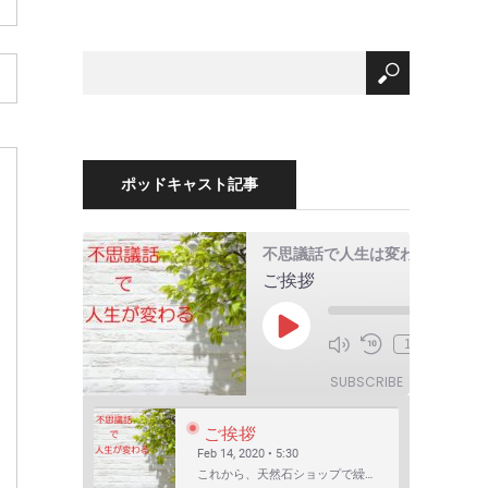
ポッドキャスト記事
不思議話で人生は変わる
ご挨拶
00:
Play
1x
/
Episode
5:30
SUBSCRIBE
SHARE
ご挨拶
Feb 14, 2020 • 5:30
これから、天然石ショップで繰り広げられる不思議話を配信してゆきます。 まずは自己紹介を含めたご挨拶か…