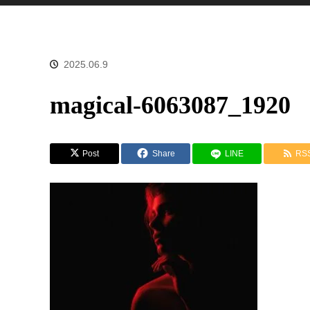
2025.06.9
magical-6063087_1920
Post
Share
LINE
RS