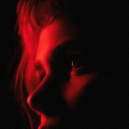
霊視でもなく透視でもなく
Feb 29, 2020 • 6:27
人の頭に突然浮かぶ「数字」・・これは何を意味しているのでしょうか・・・ ※内容は普段配信しているブロ…
まさかの精霊
Mar 3, 2020 • 7:07
精霊や妖精は注意していると誰にでも見ることが出来るようです。 ただ、精霊は見る人の心の持ち様によって…
狐の精霊
Mar 11, 2020 • 6:26
人里離れた山の中で見た狐の精霊・・・目の当たりにそれを見たら、自然に対する思いの多きる変わるでしょう…
精霊 ウルトラ編
Mar 7, 2020 • 8:03
子供と一緒に初日の出を見たときに遭遇した精霊・・・いや、あり得ないです(涙)・・・ 精霊は見る人によ…