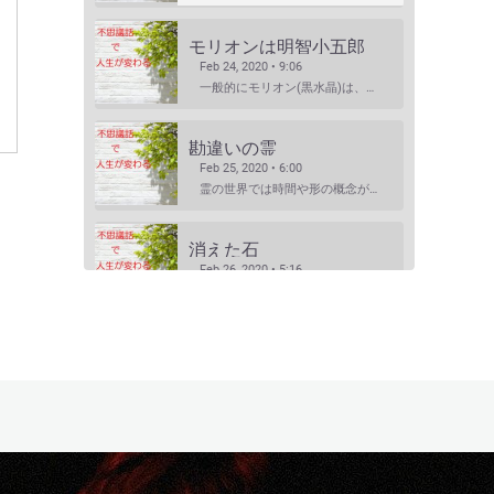
モリオンは明智小五郎
Feb 24, 2020 • 9:06
一般的にモリオン(黒水晶)は、邪気払い、協力な魔除けと言われていますが、意外な側面もあるのです・・・…
勘違いの霊
Feb 25, 2020 • 6:00
霊の世界では時間や形の概念がないといます。 それもまた不便なもんだと思います・・・ ※内容は普段配信…
消えた石
Feb 26, 2020 • 5:16
絶対になくなるはずの無いものが忽然と消えた・・・そんな経験はありませんか? 天然石では珍しいことでは…
いつも側にいるよ
SHARE
RSS FEED
Feb 29, 2020 • 4:24
無くしたはずのものがいつも戻って来る・・ラッキーなのだけど、無くならないのはどうして? ※内容は普段…
LINK
EMBED
とんびの恩返し
Mar 7, 2020 • 7:08
動物は、小さな生き物もきちんと人に気持ちを伝えるのだということが良くわかります。「日本昔話」のような…