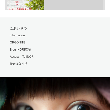
SHARE
ごあいさつ
RSS FEED
モリオンは明智小五郎
information
LINK
Feb 24, 2020 • 9:06
ORGONITE
一般的にモリオン(黒水晶)は、邪気払い、協力な魔除けと言われていますが、意外な側面もあるのです・・・…
EMBED
Blog INORI広場
Access To INORI
特定商取引法
勘違いの霊
Feb 25, 2020 • 6:00
霊の世界では時間や形の概念がないといます。 それもまた不便なもんだと思います・・・ ※内容は普段配信…