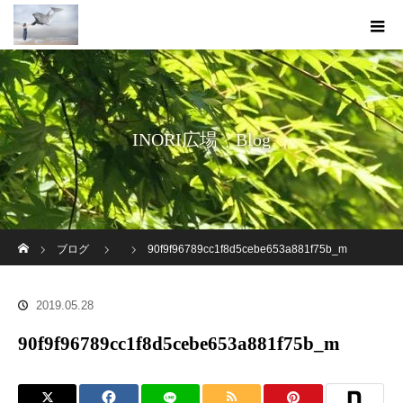
INORI広場 Blog
ホーム
ブログ
90f9f96789cc1f8d5cebe653a881f75b_m
2019.05.28
90f9f96789cc1f8d5cebe653a881f75b_m