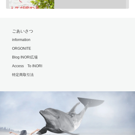
SHARE
ごあいさつ
RSS FEED
モリオンは明智小五郎
information
LINK
Feb 24, 2020 • 9:06
ORGONITE
一般的にモリオン(黒水晶)は、邪気払い、協力な魔除けと言われていますが、意外な側面もあるのです・・・…
EMBED
Blog INORI広場
Access To INORI
特定商取引法
勘違いの霊
Feb 25, 2020 • 6:00
霊の世界では時間や形の概念がないといます。 それもまた不便なもんだと思います・・・ ※内容は普段配信…