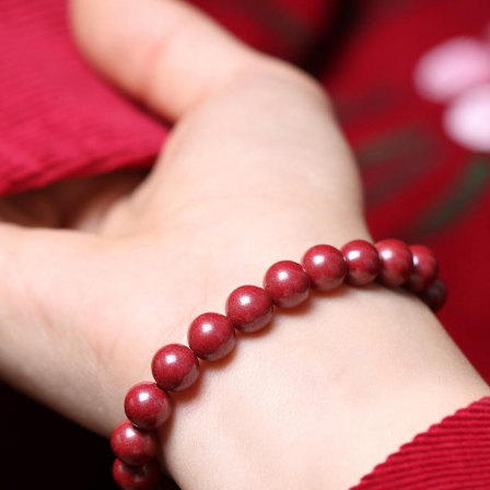
勘違いの霊
Feb 25, 2020 • 6:00
霊の世界では時間や形の概念がないといます。 それもまた不便なもんだと思います・・・ ※内容は普段配信…
消えた石
Feb 26, 2020 • 5:16
絶対になくなるはずの無いものが忽然と消えた・・・そんな経験はありませんか? 天然石では珍しいことでは…