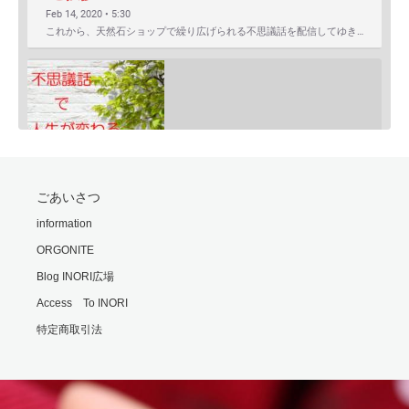
Feb 14, 2020 • 5:30
これから、天然石ショップで繰り広げられる不思議話を配信してゆきます。 まずは自己紹介を含めたご挨拶か…
SHARE
ごあいさつ
RSS FEED
モリオンは明智小五郎
information
LINK
Feb 24, 2020 • 9:06
ORGONITE
一般的にモリオン(黒水晶)は、邪気払い、協力な魔除けと言われていますが、意外な側面もあるのです・・・…
EMBED
Blog INORI広場
Access To INORI
特定商取引法