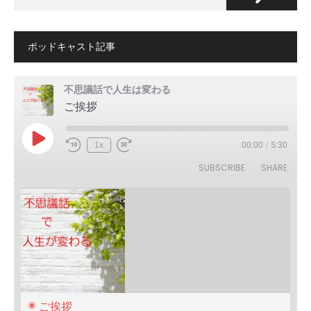
ポッドキャスト記事
不思議話で人生は変わる
ご挨拶
Play
1x
00:00
/
5:30
Episode
SUBSCRIBE
SHARE
ご挨拶