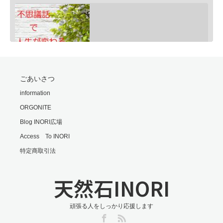
SHARE
ごあいさつ
RSS FEED
モリオンは明智小五郎
information
LINK
Feb 24, 2020 • 9:06
ORGONITE
一般的にモリオン(黒水晶)は、邪気払い、協力な魔除けと言われていますが、意外な側面もあるのです・・・…
EMBED
Blog INORI広場
Access To INORI
特定商取引法
天然石INORI
頑張る人をしっかり応援します
勘違いの霊
Facebook
RSS
Feb 25, 2020 • 6:00