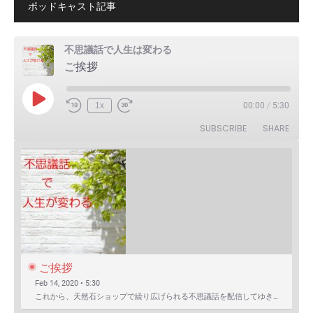
ポッドキャスト記事
不思議話で人生は変わる
ご挨拶
Play
1x
00:00
/
5:30
Episode
SUBSCRIBE
SHARE
ご挨拶
Feb 14, 2020 • 5:30
これから、天然石ショップで繰り広げられる不思議話を配信してゆきます。 まずは自己紹介を含めたご挨拶か…