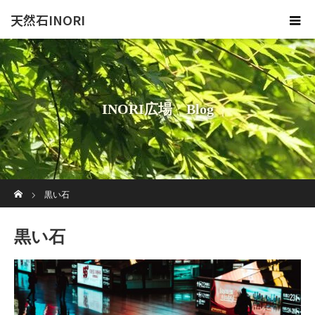
天然石INORI
INORI広場 Blog
ホーム
黒い石
黒い石