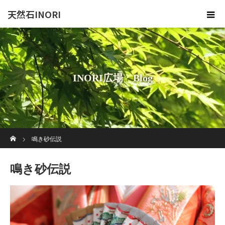
天然石INORI
INORI広場 Blog
ホーム
鳴き砂伝説
鳴き砂伝説