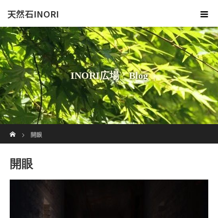
天然石INORI
INORI広場 Blog
ホーム
開眼
開眼