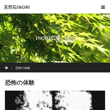
天然石INORI
INORI広場 Blog
ホーム
恐怖の体験
恐怖の体験