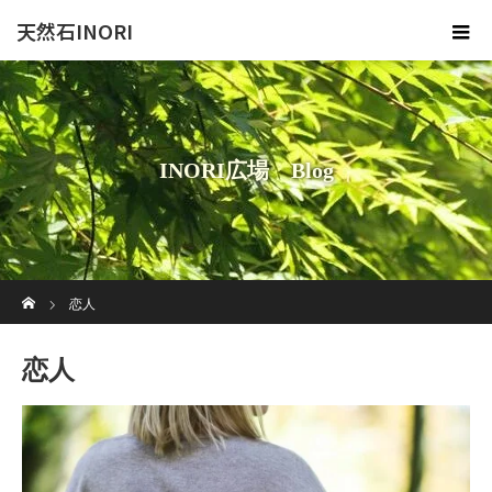
天然石INORI
INORI広場 Blog
ホーム
恋人
恋人