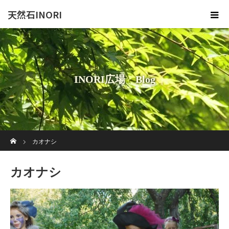
天然石INORI
INORI広場 Blog
ホーム
カオナシ
カオナシ